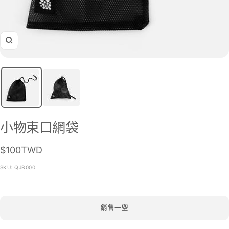
Zoom
小物束口網袋
售
$100TWD
價
SKU:
QJB000
銷售一空