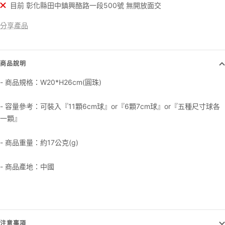
目前 彰化縣田中鎮興酪路一段500號 無開放面交
分享產品
商品說明
- 商品規格：W20*H26cm(圓珠)
- 容量參考：可裝入『11顆6cm球』or『6顆7cm球』or『五種尺寸球各
一顆』
- 商品重量：約17公克(g)
- 商品產地：中國
注意事項