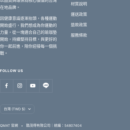
以品質與環保為核心價值的台灣
材質說明
在地品牌。
運送政策
因健康意識逐漸抬頭，各種運動
退款政策
開始盛行，我們想成為你運動的
力量，從一塊適合自己的瑜珈墊
服務條款
開始，持續堅持目標，與更好的
你一起前進，陪你迎接每一個挑
戰。
FOLLOW US
國
台灣 (TWD $)
家
QMAT 官網
酷茂得有限公司｜統編：54807404