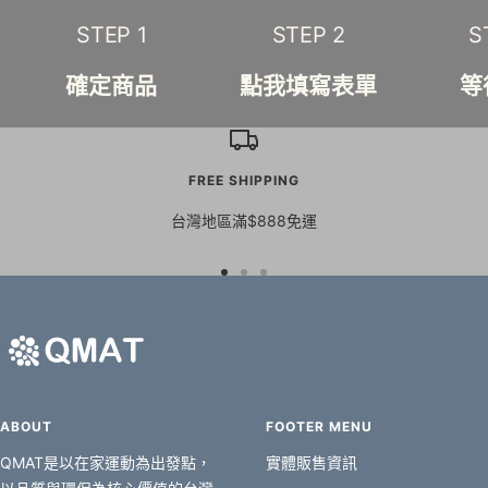
STEP 1
STEP 2
S
確定商品
點我填寫表單
等
FREE SHIPPING
台灣地區滿$888免運
Go
Go
Go
to
to
to
slide
slide
slide
1
2
3
ABOUT
FOOTER MENU
QMAT是以在家運動為出發點，
實體販售資訊