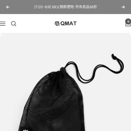
跳
[7/20-8/8] 88父親節禮物: 所有商品88折
Previous
Next
至
內
0
QMAT
容
導
官
覽
網