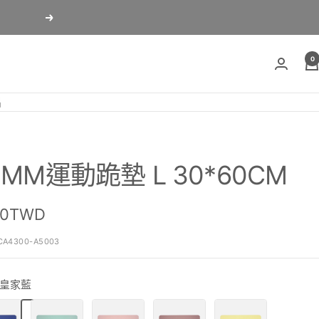
Next
0
片
0MM運動跪墊 L 30*60CM
40TWD
CA4300-A5003
皇家藍
蒂
櫻
霧
鵝