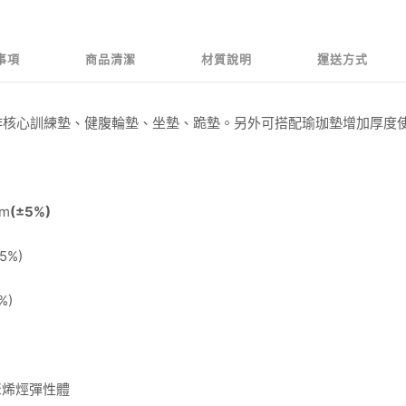
事項
商品清潔
材質說明
運送方式
作核心訓練墊、健腹輪墊、坐墊、跪墊。另外可搭配瑜珈墊增加厚度
m
(±5%)
5%)
%)
E聚烯烴彈性體