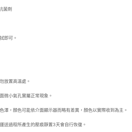
+抗菌劑
擦拭即可。
、勿放置高溫處。
表面微小氣孔實屬正常現象。
始色澤，顏色可能依介面顯示器而略有差異，顏色以實際收到為主。
，運送過程所產生的壓痕靜置3天會自行恢復。