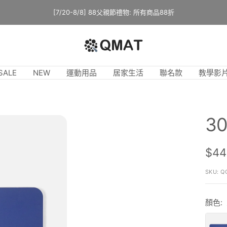
消費滿$888即可免運（僅限台灣地區）
QMAT
官
網
SALE
NEW
運動用品
居家生活
聯名款
教學影
3
售
$4
價
SKU:
Q
顏色:
皇