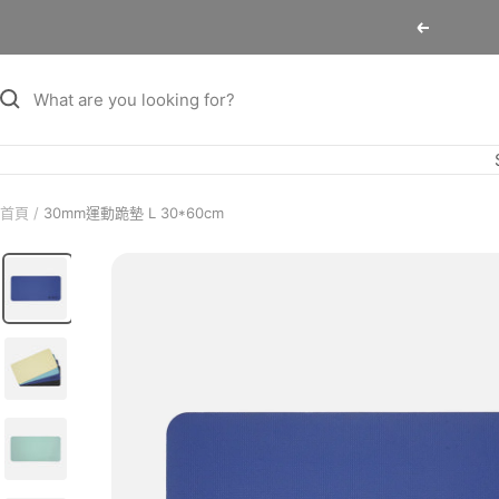
跳
Previous
至
內
容
首頁
30mm運動跪墊 L 30*60cm