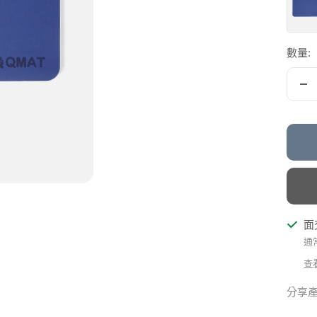
家
藍
數量:
減
少
面
通
查
分享