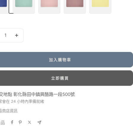
芬
花
粉
黃
尼
粉
（抗
（抗
綠
（抗
菌
菌
（抗
菌
款）
款）
菌
款）
增
款）
加
加入購物車
立即購買
交地點 彰化縣田中鎮興酪路一段500號
常會在 24 小時內準備就緒
看商店資訊
產品